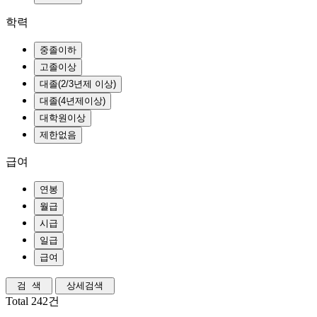
학력
급여
Total 242건