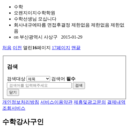
수학
오렌지이지수학학원
수학선생님 모십니다
회사내규에따름 면접후결정
제한없음
제한없음
제한없
음
on
부산광역시 사상구
2015-01-29
처음
이전
열린
16
페이지
17
페이지
맨끝
검색
검색대상
검색어
필수
검색
닫기
개인정보처리방침
서비스이용약관
제휴및광고문의
결제내역
조회서비스
수학강사구인