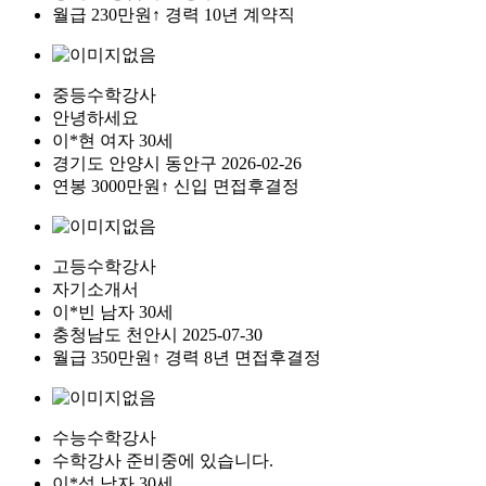
월급
230만원↑
경력 10년
계약직
중등수학강사
안녕하세요
이*현
여자
30세
경기도
안양시 동안구
2026-02-26
연봉
3000만원↑
신입
면접후결정
고등수학강사
자기소개서
이*빈
남자
30세
충청남도
천안시
2025-07-30
월급
350만원↑
경력 8년
면접후결정
수능수학강사
수학강사 준비중에 있습니다.
이*석
남자
30세