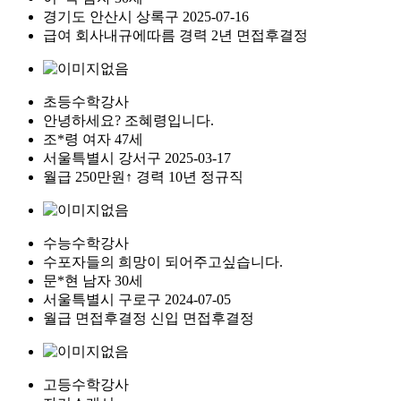
경기도
안산시 상록구
2025-07-16
급여
회사내규에따름
경력 2년
면접후결정
초등수학강사
안녕하세요? 조혜령입니다.
조*령
여자
47세
서울특별시
강서구
2025-03-17
월급
250만원↑
경력 10년
정규직
수능수학강사
수포자들의 희망이 되어주고싶습니다.
문*현
남자
30세
서울특별시
구로구
2024-07-05
월급
면접후결정
신입
면접후결정
고등수학강사