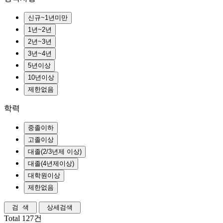
학력
Total 127건