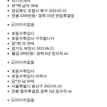
자기소개서
유*백
남자
38세
경상북도
포항시 북구
2024-05-16
연봉
4200만원↑
경력 10년
면접후결정
초등수학강사
초등수학강사 구직합니다
정*희
여
39세
경기도
부천시
2023-06-21
월급
200만원↑
경력 6년
정규직
on
초등수학강사
초등수학강사 이력서
김*선
남
50세
서울특별시
용산구
2023-01-24
연봉
협의후결정
경력 3년
정규직
on