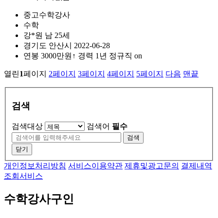
중고수학강사
수학
강*원
남
25세
경기도
안산시
2022-06-28
연봉
3000만원↑
경력 1년
정규직
on
열린
1
페이지
2
페이지
3
페이지
4
페이지
5
페이지
다음
맨끝
검색
검색대상
검색어
필수
검색
닫기
개인정보처리방침
서비스이용약관
제휴및광고문의
결제내역
조회서비스
수학강사구인