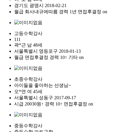
경기도
광명시
2018-02-21
월급
회사내규에따름
경력 1년
면접후결정
on
고등수학강사
111
곽*근
남
48세
서울특별시
영등포구
2018-01-13
월급
면접후결정
경력 10↑
기타
on
초중수학강사
아이들을 좋아하는 선생님~
오*연
여
45세
서울특별시
성동구
2017-09-17
시급
20030원↑
경력 10↑
면접후결정
on
중등수학강사
중등수학 파트구함