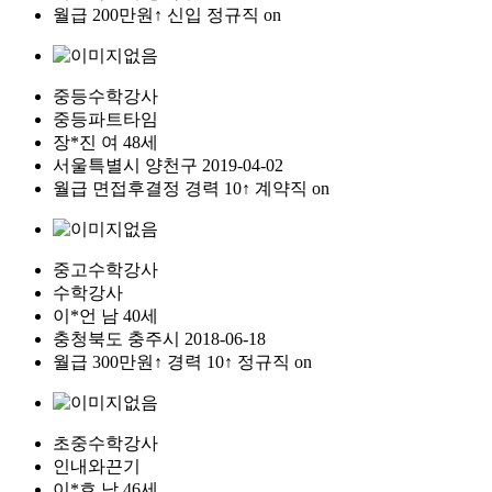
월급
200만원↑
신입
정규직
on
중등수학강사
중등파트타임
장*진
여
48세
서울특별시
양천구
2019-04-02
월급
면접후결정
경력 10↑
계약직
on
중고수학강사
수학강사
이*언
남
40세
충청북도
충주시
2018-06-18
월급
300만원↑
경력 10↑
정규직
on
초중수학강사
인내와끈기
이*호
남
46세