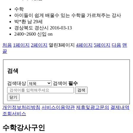
수학
아이들이 쉽게 배울수 있는 수학을 가르쳐주는 강사
박*환
남
29세
경상북도
경산시
2016-03-13
2400~2600
신입
on
처음
1
페이지
2
페이지
열린
3
페이지
4
페이지
5
페이지
다음
맨
끝
검색
검색대상
검색어
필수
검색
닫기
개인정보처리방침
서비스이용약관
제휴및광고문의
결제내역
조회서비스
수학강사구인