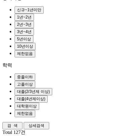
학력
Total 127건