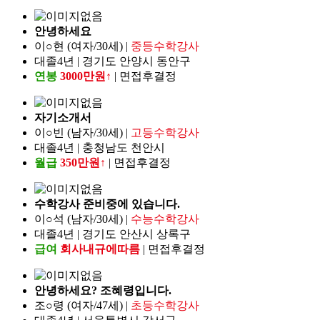
안녕하세요
이○현 (여자/30세) |
중등수학강사
대졸4년 | 경기도 안양시 동안구
연봉
3000만원↑
| 면접후결정
자기소개서
이○빈 (남자/30세) |
고등수학강사
대졸4년 | 충청남도 천안시
월급
350만원↑
| 면접후결정
수학강사 준비중에 있습니다.
이○석 (남자/30세) |
수능수학강사
대졸4년 | 경기도 안산시 상록구
급여
회사내규에따름
| 면접후결정
안녕하세요? 조혜령입니다.
조○령 (여자/47세) |
초등수학강사