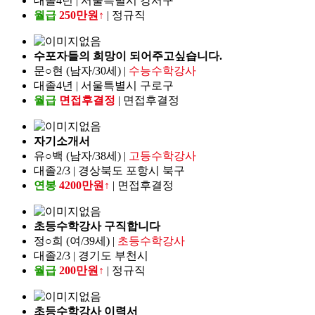
대졸4년 | 서울특별시 강서구
월급
250만원↑
| 정규직
수포자들의 희망이 되어주고싶습니다.
문○현 (남자/30세) |
수능수학강사
대졸4년 | 서울특별시 구로구
월급
면접후결정
| 면접후결정
자기소개서
유○백 (남자/38세) |
고등수학강사
대졸2/3 | 경상북도 포항시 북구
연봉
4200만원↑
| 면접후결정
초등수학강사 구직합니다
정○희 (여/39세) |
초등수학강사
대졸2/3 | 경기도 부천시
월급
200만원↑
| 정규직
초등수학강사 이력서