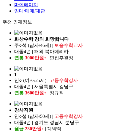
마이페이지
임대/매매/대관
추천 인재정보
화상수학 강의 희망합니다
주○석 (남자/46세) |
보습수학교사
대졸4년 | 해외 북아메리카
연봉
3000만원↑
| 면접후결정
1
인○ (여자/25세) |
고등수학강사
대졸4년 | 서울특별시 강남구
연봉
3600만원↑
| 정규직
강사지원
안○섭 (남자/50세) |
고등수학강사
대졸4년 | 경기도 성남시 분당구
월급
230만원↑
| 계약직