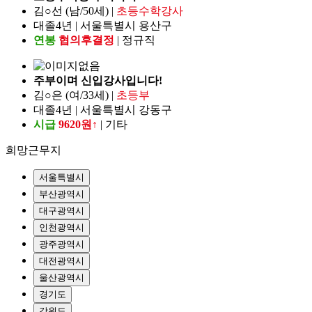
김○선 (남/50세) |
초등수학강사
대졸4년 | 서울특별시 용산구
연봉
협의후결정
| 정규직
주부이며 신입강사입니다!
김○은 (여/33세) |
초등부
대졸4년 | 서울특별시 강동구
시급
9620원↑
| 기타
희망근무지