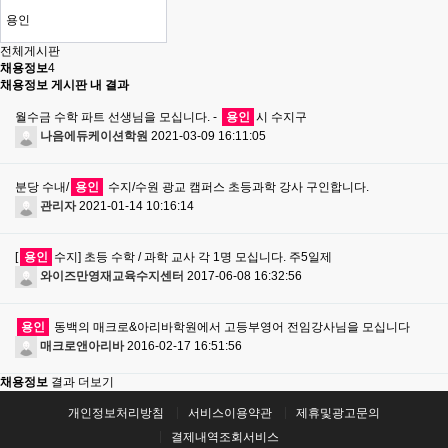
전체게시판
채용정보
4
채용정보 게시판 내 결과
월수금 수학 파트 선생님을 모십니다. -
용인
시 수지구
나음에듀케이션학원
2021-03-09 16:11:05
분당 수내/
용인
수지/수원 광교 캠퍼스 초등과학 강사 구인합니다.
관리자
2021-01-14 10:16:14
[
용인
수지] 초등 수학 / 과학 교사 각 1명 모십니다. 주5일제
와이즈만영재교육수지센터
2017-06-08 16:32:56
용인
동백의 매크로&아리바학원에서 고등부영어 전임강사님을 모십니다
매크로앤아리바
2016-02-17 16:51:56
채용정보
결과 더보기
개인정보처리방침
서비스이용약관
제휴및광고문의
결제내역조회서비스