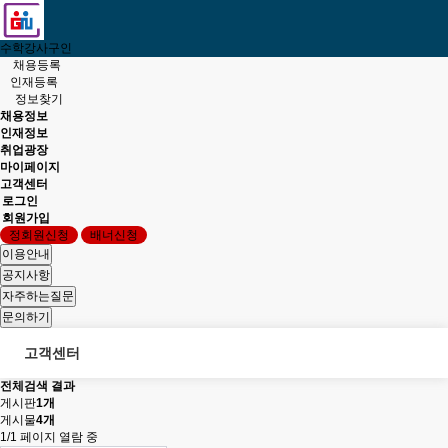
수학강사구인
채용등록
인재등록
정보찾기
채용정보
인재정보
취업광장
마이페이지
고객센터
로그인
회원가입
정회원신청
배너신청
고객센터
전체검색 결과
게시판
1개
게시물
4개
1/1 페이지 열람 중